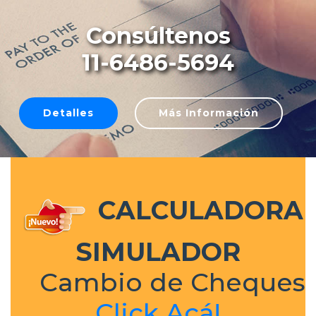
Consúltenos
11-6486-5694
Detalles
Más Información
CALCULADORA
SIMULADOR
Cambio de Cheques
Click Acá!