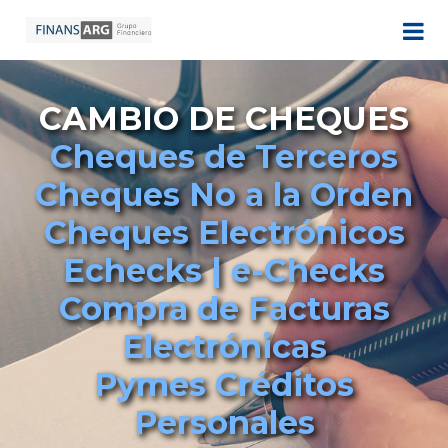
CAMBIO DE CHEQUES
Cheques de Terceros
Cheques No a la Orden
Cheques Electrónicos
Echecks | e-Checks
Compra de Facturas
Electrónicas
Pymes Créditos
Personales